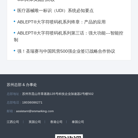
医疗器械唯一标识（UDI）系统必知要点
ABLEPT®大字符喷码机系列终章：产品的应用
ABLEPT®大字符喷码机系列第三话：强大功能---智能控
制
强！圣瑞赛与中国民营500强企业签订战略合作协议
苏州总部 & 办事处
总部地址：
苏州市昆山市章基路135号科技企业加速器2号楼502
总部电话：
18036086271
邮箱：
assistant@srsmarking.com
江西公司
英国公司
香港公司
泰国公司