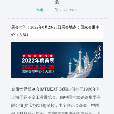
会
2022.08.17
作者：
展会时间：
2022
年
8
月
23-25
日展会地点：国家会展中
心（天津）
金属世界博览会
(MTMEXPO)
源自创办于
1986
年的
上海国际冶金工业展览会。由中国宝武钢铁集团有
限公司
(
原宝钢集团
)
发起，由全联冶金商会、中国
耐火材料行业协会、中国钢结构协会钢管分会、上