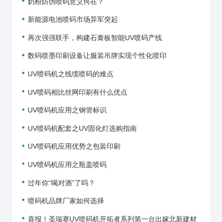
奶粉防伪喷码意义何在？
新能源电池喷码市场异军突起
再次强强联手，构建石膏板智能UV喷码产线
数码喷墨印刷设备让服装吊牌实现个性化喷印
UV喷码机之线缆喷码的难点
UV喷码相比丝网印刷有什么优点
UV喷码机应用之钢管标识
UV喷码机配套之UV固化灯选购指南
UV喷码机应用优势之包装印刷
UV喷码机应用之瓶盖喷码
过年你“喝对酒”了吗？
喷码机品牌厂家如何选择
喜报！圣瑞赛UV喷码机开拓者系列第一台出嫁北新建材