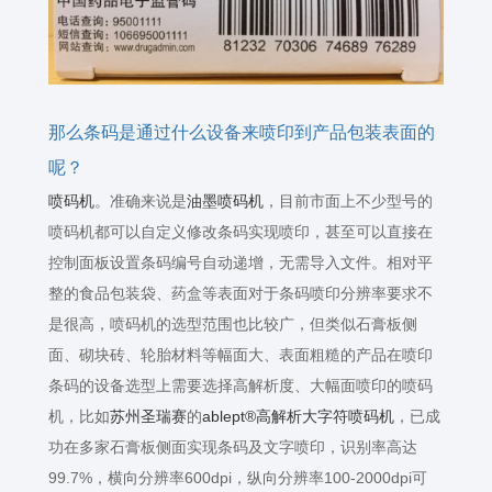
那么条码是通过什么设备来喷印到产品包装表面的
呢？
喷码机
。准确来说是
油墨喷码机
，目前市面上不少型号的
喷码机都可以自定义修改条码实现喷印，甚至可以直接在
控制面板设置条码编号自动递增，无需导入文件。相对平
整的食品包装袋、药盒等表面对于条码喷印分辨率要求不
是很高，喷码机的选型范围也比较广，但类似石膏板侧
面、砌块砖、轮胎材料等幅面大、表面粗糙的产品在喷印
条码的设备选型上需要选择高解析度、大幅面喷印的喷码
机，比如
苏州圣瑞赛
的
ablept®
高解析大字符喷码机
，已成
功在多家石膏板侧面实现条码及文字喷印，识别率高达
99.7%
，横向分辨率
600dpi
，纵向分辨率
100-2000dpi
可