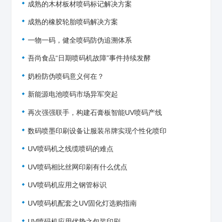
成熟的木材板材喷码标记解决方案
成熟的橡胶轮胎喷码解决方案
一物一码，健全喷码防伪追溯体系
吾尚食品“日期喷码机故障”事件持续发酵
奶粉防伪喷码意义何在？
新能源电池喷码市场异军突起
再次强强联手，构建石膏板智能UV喷码产线
数码喷墨印刷设备让服装吊牌实现个性化喷印
UV喷码机之线缆喷码的难点
UV喷码相比丝网印刷有什么优点
UV喷码机应用之钢管标识
UV喷码机配套之UV固化灯选购指南
UV喷码机应用优势之包装印刷