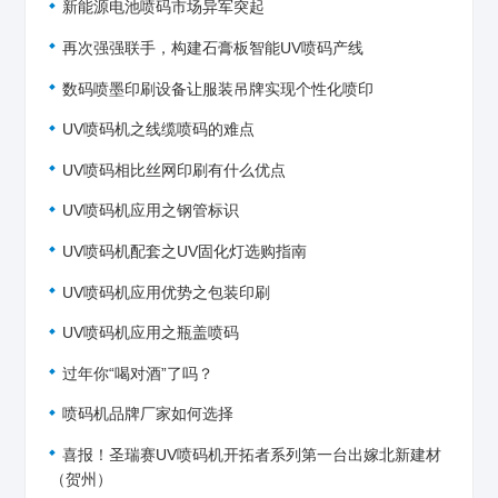
新能源电池喷码市场异军突起
再次强强联手，构建石膏板智能UV喷码产线
数码喷墨印刷设备让服装吊牌实现个性化喷印
UV喷码机之线缆喷码的难点
UV喷码相比丝网印刷有什么优点
UV喷码机应用之钢管标识
UV喷码机配套之UV固化灯选购指南
UV喷码机应用优势之包装印刷
UV喷码机应用之瓶盖喷码
过年你“喝对酒”了吗？
喷码机品牌厂家如何选择
喜报！圣瑞赛UV喷码机开拓者系列第一台出嫁北新建材
（贺州）