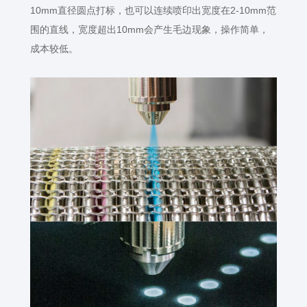
10mm
直径圆点打标，也可以连续喷印出宽度在
2-10mm
范
围的直线，宽度超出
10mm
会产生毛边现象，操作简单，
成本较低。