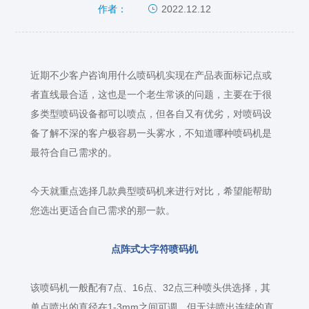
2022.12.12
作者：
近期不少客户咨询用什么喷码机实现在产品表面标记点或
者直线最合适，这也是一个老生常谈的问题，主要在于很
多类型喷码设备都可以喷点，但各自又有优劣，对喷码设
备了解不深的客户极容易一头雾水，不知道哪种喷码机是
最符合自己需求的。
今天就重点选择几款典型喷码机来进行对比，希望能帮助
您选出更适合自己需求的那一款。
点阵式大字符喷码机
该喷码机一般配有
7
点、
16
点、
32
点三种喷头供选择，其
单点喷出的直径在
1-3mm
之间可调，但无法喷出连续的直