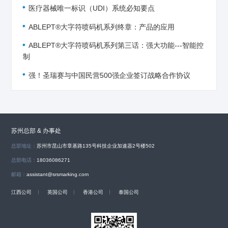
医疗器械唯一标识（UDI）系统必知要点
ABLEPT®大字符喷码机系列终章：产品的应用
ABLEPT®大字符喷码机系列第三话：强大功能---智能控
制
强！圣瑞赛与中国民营500强企业签订战略合作协议
苏州总部 & 办事处
总部地址：
苏州市昆山市章基路135号科技企业加速器2号楼502
总部电话：
18036086271
邮箱：
assistant@srsmarking.com
江西公司
英国公司
香港公司
泰国公司