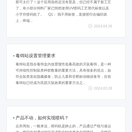
那可太行了！这个应用虽然还没有普及，但已经不属于新工艺
了，有小部分饲料厂家已悄然使用UV喷码工艺替代标签以及
小字符喷码机了。 Q1： 我不用标签，直接喷印在编织袋
上，终端...
2024.04.26
毒饵站设置管理要求
毒饵站是指在毒饵盒内放置慢性低毒高效的灭鼠毒饵，是一种
可持续性控制鼠类种群数量的重要方法，具有很多的优点，如
符合鼠类喜欢隐藏摄食；防止儿童和非靶标动物误食等，目前
毒饵站已经成为巩固灭鼠效果的重要方法之...
2024.03.28
产品不动，如何实现喷码？
众所周知，一般来说，喷码机是静止的，产品通过产线匀速运