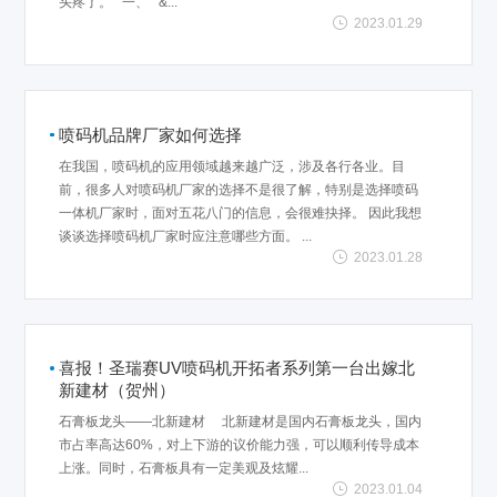
头疼了。 一、 &...
2023.01.29
喷码机品牌厂家如何选择
在我国，喷码机的应用领域越来越广泛，涉及各行各业。目
前，很多人对喷码机厂家的选择不是很了解，特别是选择喷码
一体机厂家时，面对五花八门的信息，会很难抉择。 因此我想
谈谈选择喷码机厂家时应注意哪些方面。 ...
2023.01.28
喜报！圣瑞赛UV喷码机开拓者系列第一台出嫁北
新建材（贺州）
石膏板龙头——北新建材 北新建材是国内石膏板龙头，国内
市占率高达60%，对上下游的议价能力强，可以顺利传导成本
上涨。同时，石膏板具有一定美观及炫耀...
2023.01.04