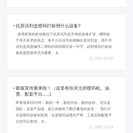
抗原试剂盒喷码打标用什么设备?
疫情政策的松动推动了抗原试剂盒市场的急速扩张，瞬间处
于供不应求的状态，有不少企业开始接触抗原试剂盒，绕不开
试剂盒表面编号二维码内容的喷印这一环节，此时喷码打标设
备的选型显得尤为重要。 &...
2022.12.20
新版宣传册来啦！（这里有你关注的喷码机、油
墨、配套平台......)
即将迎来2023年，新的一年，新的开始，新的征程。 无论是
团队，还是产品线，较之前都有了翻天覆地的改变。 我们不
仅是喷码设备制造商，也是喷码油墨生产商，工装定制配套平
台也可以拿捏。 &...
2022.12.14