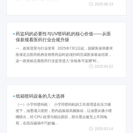
2025.06.13
药监码的必要性与UV喷码机的核心价值——从医
保新规看医药行业合规升级
一、政策背景与行业变革 2025年7月1日起，国家医保局要求
医保定点医药机构在销售药品时必须扫码完成医保基金结算，
这一政策标志着医药行业监管进入“全链条可追溯”时...
2025.04.02
纸箱喷码设备的几大选择
（一）小字符喷码机： 小字符喷码机的工作原理是在压力驱
使下，油墨涌入喷腔，腔内晶振器高频振动，让油墨从微小喷
嘴喷出，经 CPU 处理与相位跟踪，部分墨点被充上不同电
荷，在高压磁场中巧妙偏...
2025.03.14