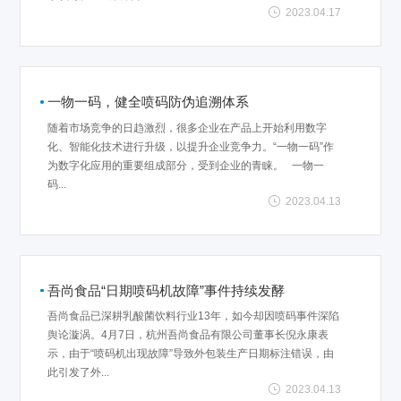
2023.04.17
一物一码，健全喷码防伪追溯体系
随着市场竞争的日趋激烈，很多企业在产品上开始利用数字
化、智能化技术进行升级，以提升企业竞争力。“一物一码”作
为数字化应用的重要组成部分，受到企业的青睐。 一物一
码...
2023.04.13
吾尚食品“日期喷码机故障”事件持续发酵
吾尚食品已深耕乳酸菌饮料行业13年，如今却因喷码事件深陷
舆论漩涡。4月7日，杭州吾尚食品有限公司董事长倪永康表
示，由于“喷码机出现故障”导致外包装生产日期标注错误，由
此引发了外...
2023.04.13