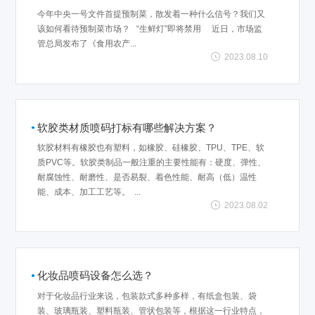
今年中央一号文件首提预制菜，散发着一种什么信号？我们又
该如何看待预制菜市场？ “生鲜灯”即将禁用 近日，市场监
管总局发布了《食用农产...
2023.08.10
软胶类材质喷码打标有哪些解决方案？
软胶材料有橡胶也有塑料，如橡胶、硅橡胶、TPU、TPE、软
质PVC等。软胶类制品一般注重的主要性能有：硬度、弹性、
耐腐蚀性、耐磨性、是否易裂、着色性能、耐高（低）温性
能、成本、加工工艺等。 ...
2023.08.02
化妆品喷码设备怎么选？
对于化妆品行业来说，包装款式多种多样，有纸盒包装、袋
装、玻璃瓶装、塑料瓶装、管状包装等，根据这一行业特点，