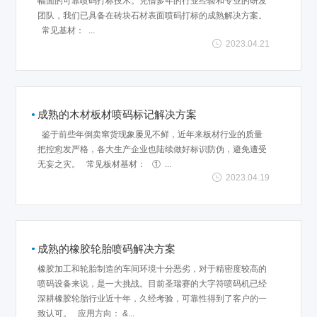
幅面的可靠喷码打标技术。凭借多年的行业经验和专业的研发
团队，我们已具备在砖块石材表面喷码打标的成熟解决方案。
常见基材： ...
2023.04.21
成熟的木材板材喷码标记解决方案
鉴于前些年倒卖窜货现象屡见不鲜，近年来板材行业的质量
把控愈发严格，各大生产企业也陆续做好标识防伪，避免遭受
无妄之灾。 常见板材基材： ① ...
2023.04.19
成熟的橡胶轮胎喷码解决方案
橡胶加工和轮胎制造的车间环境十分恶劣，对于精密度较高的
喷码设备来说，是一大挑战。目前圣瑞赛的大字符喷码机已经
深耕橡胶轮胎行业近十年，久经考验，可靠性得到了客户的一
致认可。 应用方向： &...