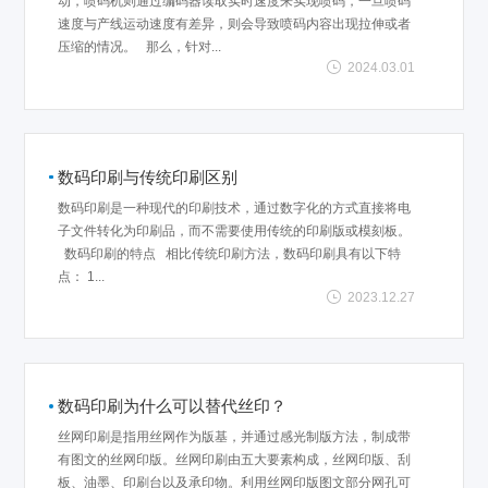
动，喷码机则通过编码器读取实时速度来实现喷码，一旦喷码
速度与产线运动速度有差异，则会导致喷码内容出现拉伸或者
压缩的情况。 那么，针对...
2024.03.01
数码印刷与传统印刷区别
数码印刷是一种现代的印刷技术，通过数字化的方式直接将电
子文件转化为印刷品，而不需要使用传统的印刷版或模刻板。
数码印刷的特点 相比传统印刷方法，数码印刷具有以下特
点： 1...
2023.12.27
数码印刷为什么可以替代丝印？
丝网印刷是指用丝网作为版基，并通过感光制版方法，制成带
有图文的丝网印版。丝网印刷由五大要素构成，丝网印版、刮
板、油墨、印刷台以及承印物。利用丝网印版图文部分网孔可