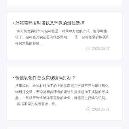
外箱喷码省时省钱又环保的最佳选择
你可能觉得给外箱贴标签是一种简单方便的方式，但你可能
错了。贴标签其实还是有很多弊端： ① 贴标签需要购买和
存储大量的标签...
2023.06.07
锈蚀氧化件怎么实现喷码打标？
从事模具、金属材料加工的上游供应链几乎避不开与锈蚀氧化
物料打交道，无论是初步筛出的锈蚀件抑或是加工成型的半成
品，一旦供应到追溯体系完整的企业，都需要进行编号识别。
根据不同的实际需求，目...
2023.05.31