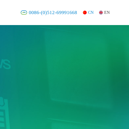
0086-(0)512-69991668
CN
EN