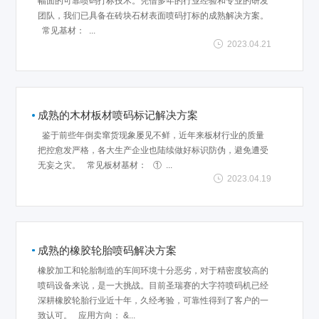
幅面的可靠喷码打标技术。凭借多年的行业经验和专业的研发
团队，我们已具备在砖块石材表面喷码打标的成熟解决方案。
常见基材： ...
2023.04.21
成熟的木材板材喷码标记解决方案
鉴于前些年倒卖窜货现象屡见不鲜，近年来板材行业的质量
把控愈发严格，各大生产企业也陆续做好标识防伪，避免遭受
无妄之灾。 常见板材基材： ① ...
2023.04.19
成熟的橡胶轮胎喷码解决方案
橡胶加工和轮胎制造的车间环境十分恶劣，对于精密度较高的
喷码设备来说，是一大挑战。目前圣瑞赛的大字符喷码机已经
深耕橡胶轮胎行业近十年，久经考验，可靠性得到了客户的一
致认可。 应用方向： &...