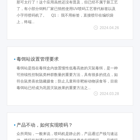
那可太行了！这个应用虽然还没有普及，但已经不属于新工艺
了，有小部分饲料厂家已悄然使用UV喷码工艺替代标签以及
小字符喷码机了。 Q1： 我不用标签，直接喷印在编织袋
上，终端...
2024.04.26
毒饵站设置管理要求
毒饵站是指在毒饵盒内放置慢性低毒高效的灭鼠毒饵，是一种
可持续性控制鼠类种群数量的重要方法，具有很多的优点，如
符合鼠类喜欢隐藏摄食；防止儿童和非靶标动物误食等，目前
毒饵站已经成为巩固灭鼠效果的重要方法之...
2024.03.28
产品不动，如何实现喷码？
众所周知，一般来说，喷码机是静止的，产品通过产线匀速运