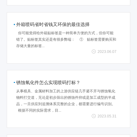
外箱喷码省时省钱又环保的最佳选择
你可能觉得给外箱贴标签是一种简单方便的方式，但你可能
错了。贴标签其实还是有很多弊端： ① 贴标签需要购买和
存储大量的标签...
2023.06.07
锈蚀氧化件怎么实现喷码打标？
从事模具、金属材料加工的上游供应链几乎避不开与锈蚀氧化
物料打交道，无论是初步筛出的锈蚀件抑或是加工成型的半成
品，一旦供应到追溯体系完整的企业，都需要进行编号识别。
根据不同的实际需求，目...
2023.05.31