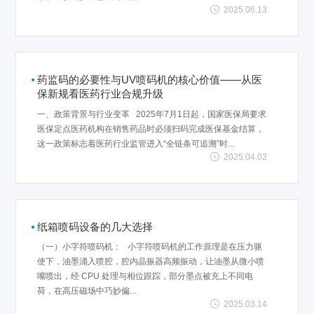
2025.06.13
药监码的必要性与UV喷码机的核心价值——从医
保新规看医药行业合规升级
一、政策背景与行业变革 2025年7月1日起，国家医保局要求
医保定点医药机构在销售药品时必须扫码完成医保基金结算，
这一政策标志着医药行业监管进入“全链条可追溯”时...
2025.04.02
纸箱喷码设备的几大选择
（一）小字符喷码机： 小字符喷码机的工作原理是在压力驱
使下，油墨涌入喷腔，腔内晶振器高频振动，让油墨从微小喷
嘴喷出，经 CPU 处理与相位跟踪，部分墨点被充上不同电
荷，在高压磁场中巧妙偏...
2025.03.14