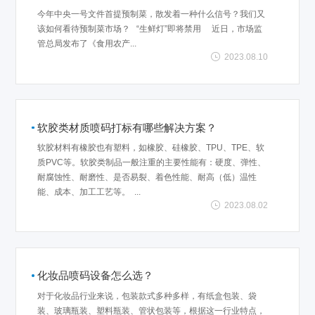
今年中央一号文件首提预制菜，散发着一种什么信号？我们又
该如何看待预制菜市场？ “生鲜灯”即将禁用 近日，市场监
管总局发布了《食用农产...
2023.08.10
软胶类材质喷码打标有哪些解决方案？
软胶材料有橡胶也有塑料，如橡胶、硅橡胶、TPU、TPE、软
质PVC等。软胶类制品一般注重的主要性能有：硬度、弹性、
耐腐蚀性、耐磨性、是否易裂、着色性能、耐高（低）温性
能、成本、加工工艺等。 ...
2023.08.02
化妆品喷码设备怎么选？
对于化妆品行业来说，包装款式多种多样，有纸盒包装、袋
装、玻璃瓶装、塑料瓶装、管状包装等，根据这一行业特点，