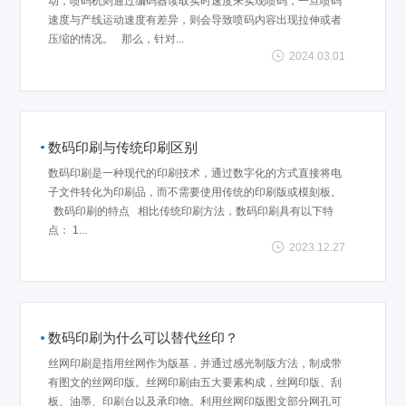
动，喷码机则通过编码器读取实时速度来实现喷码，一旦喷码
速度与产线运动速度有差异，则会导致喷码内容出现拉伸或者
压缩的情况。 那么，针对...
2024.03.01
数码印刷与传统印刷区别
数码印刷是一种现代的印刷技术，通过数字化的方式直接将电
子文件转化为印刷品，而不需要使用传统的印刷版或模刻板。
数码印刷的特点 相比传统印刷方法，数码印刷具有以下特
点： 1...
2023.12.27
数码印刷为什么可以替代丝印？
丝网印刷是指用丝网作为版基，并通过感光制版方法，制成带
有图文的丝网印版。丝网印刷由五大要素构成，丝网印版、刮
板、油墨、印刷台以及承印物。利用丝网印版图文部分网孔可