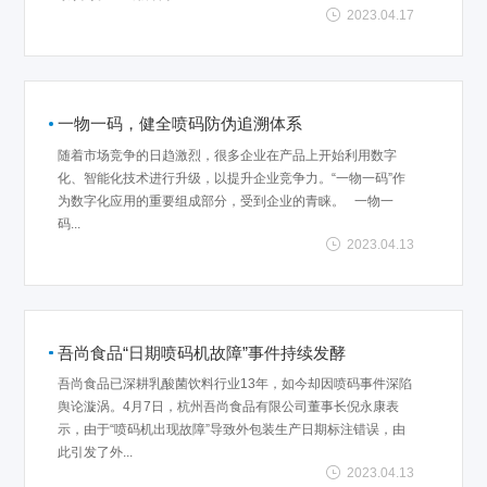
2023.04.17
一物一码，健全喷码防伪追溯体系
随着市场竞争的日趋激烈，很多企业在产品上开始利用数字
化、智能化技术进行升级，以提升企业竞争力。“一物一码”作
为数字化应用的重要组成部分，受到企业的青睐。 一物一
码...
2023.04.13
吾尚食品“日期喷码机故障”事件持续发酵
吾尚食品已深耕乳酸菌饮料行业13年，如今却因喷码事件深陷
舆论漩涡。4月7日，杭州吾尚食品有限公司董事长倪永康表
示，由于“喷码机出现故障”导致外包装生产日期标注错误，由
此引发了外...
2023.04.13