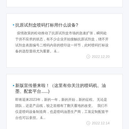
抗原试剂盒喷码打标用什么设备?
疫情政策的松动推动了抗原试剂盒市场的急速扩张，瞬间处
于供不应求的状态，有不少企业开始接触抗原试剂盒，绕不开
试剂盒表面编号二维码内容的喷印这一环节，此时喷码打标设
备的选型显得尤为重要。 &...
2022.12.20
新版宣传册来啦！（这里有你关注的喷码机、油
墨、配套平台......)
即将迎来2023年，新的一年，新的开始，新的征程。 无论是
团队，还是产品线，较之前都有了翻天覆地的改变。 我们不
仅是喷码设备制造商，也是喷码油墨生产商，工装定制配套平
台也可以拿捏。 &...
2022.12.14