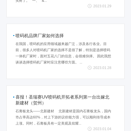
头疼了。 一、 &...
2023.01.29
喷码机品牌厂家如何选择
在我国，喷码机的应用领域越来越广泛，涉及各行各业。目
前，很多人对喷码机厂家的选择不是很了解，特别是选择喷码
一体机厂家时，面对五花八门的信息，会很难抉择。 因此我想
谈谈选择喷码机厂家时应注意哪些方面。 ...
2023.01.28
喜报！圣瑞赛UV喷码机开拓者系列第一台出嫁北
新建材（贺州）
石膏板龙头——北新建材 北新建材是国内石膏板龙头，国内
市占率高达60%，对上下游的议价能力强，可以顺利传导成本
上涨。同时，石膏板具有一定美观及炫耀...
2023.01.04